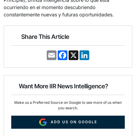
Principle), brinda inteligencia sobre lo que está
ocurriendo en el momento descubriendo
constantemente nuevas y futuras oportunidades.
Share This Article
E
F
X
L
m
a
i
a
c
n
i
e
k
l
b
e
o
d
o
I
Want More IIR News Intelligence?
k
n
Make us a Preferred Source on Google to see more of us when
you search.
ADD US ON GOOGLE