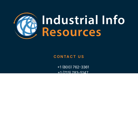
CONTACT US
+1 (800) 762-3361
+1 (713) 783-5147
+1 (713) 266-9306
FOLLOW US
QUICK LINKS