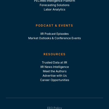
PECWeb Intelligence Platform
Forecasting Solutions
Labor Analytics
PODCAST & EVENTS
IIR Podcast Episodes
Market Outlooks & Conference Events
RESOURCES
Trusted Data at IIR
IIR News Intelligence
Meet the Authors
Advertise with Us
Career Opportunities
EEO Policy