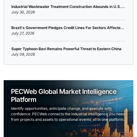
Industrial Wastewater Treatment Construction Abounds in U.S....
July 30, 2026
Brazil's Government Pledges Credit Lines For Sectors Affecte...
July 27, 2026
Super Typhoon Bavi Remains Powerful Threat to Eastern China
July 08, 2026
PECWeb Global Market Intelligence
Platform
Identify opportunities, anticipate change, and execute with
confidence. PECWeb connects the industrial intelligence you need,
from projects and assets to operational events, all in one platform.