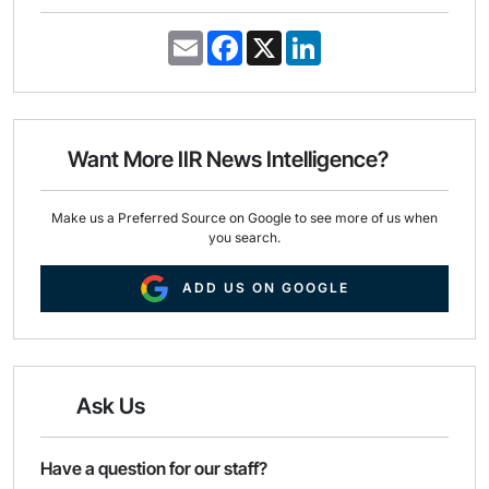
E
F
X
L
m
a
i
a
c
n
i
e
k
l
b
e
o
d
o
I
Want More IIR News Intelligence?
k
n
Make us a Preferred Source on Google to see more of us when
you search.
ADD US ON GOOGLE
Ask Us
Have a question for our staff?