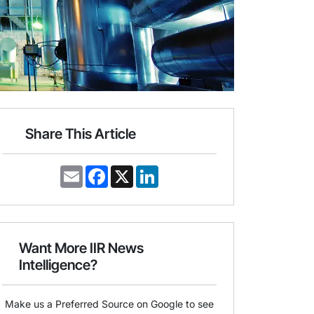
Share This Article
E
F
X
L
m
a
i
a
c
n
i
e
k
l
b
e
o
d
o
I
Want More IIR News
k
n
Intelligence?
Make us a Preferred Source on Google to see