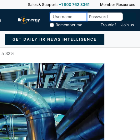
Sales & Support:
+1 800 762 3361
Member Resources
s
Remember me
Trouble?
Join us
GET DAILY IIR NEWS INTELLIGENCE
% a 32%