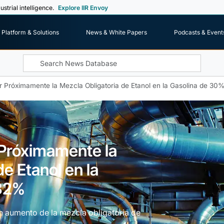
ustrial intelligence.
Explore IIR Envoy
Platform & Solutions
News & White Papers
Podcasts & Event
ar Próximamente la Mezcla Obligatoria de Etanol en la Gasolina de 30
r Próximamente la
e Etanol en la
 32%
n aumento de la mezcla obligatoria de