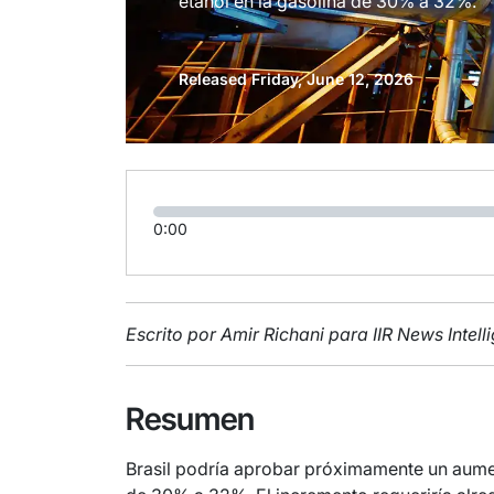
etanol en la gasolina de 30% a 32%.
Released Friday, June 12, 2026
0:00
Escrito por Amir Richani para IIR News Intel
Resumen
Brasil podría aprobar próximamente un aumen