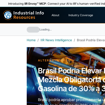
Introducing
IIR Envoy™ MCP
: Connect your AI to IIR's human-verified ind
I
n
d
u
s
t
r
i
a
l
I
n
f
o
About
Industry Coverage
R
e
s
o
u
rc
e
s
Loading…
Home
IIR News Intelligence
Brasil Podría Elev
ALTERNATIVE FUEL
Brasil Podría Eleva
Mezcla Obligatoria d
Gasolina de 30% a
Brasil podría aprobar próximamente u