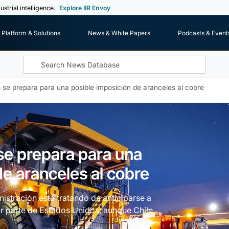
ustrial intelligence.
Explore IIR Envoy
Platform & Solutions
News & White Papers
Podcasts & Event
o se prepara para una posible imposición de aranceles al cobre
 se prepara para una
de aranceles al cobre
nistración está tratando de anticiparse a
or parte de Estados Unidos, aunque Chile