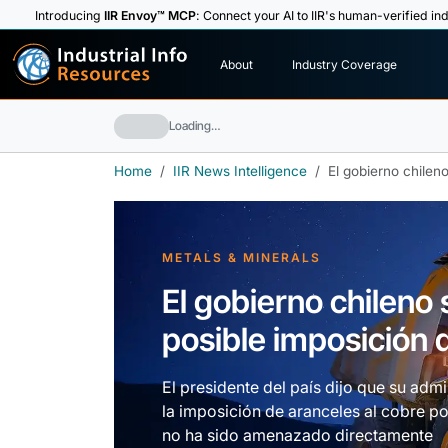
Introducing
IIR Envoy™ MCP
: Connect your AI to IIR's human-verified ind
I
n
d
u
s
t
r
i
a
l
I
n
f
o
About
Industry Coverage
R
e
s
o
u
rc
e
s
Loading…
Home
IIR News Intelligence
El gobierno chilen
METALS & MINERALS
El gobierno chileno
posible imposición 
El presidente del país dijo que su admi
la imposición de aranceles al cobre p
no ha sido amenazado directamente