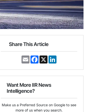
Share This Article
E
F
X
L
m
a
i
a
c
n
i
e
k
l
b
e
o
d
o
I
Want More IIR News
k
n
Intelligence?
Make us a Preferred Source on Google to see
more of us when you search.