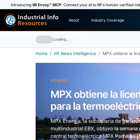
Introducing
IIR Envoy™ MCP
: Connect your AI to IIR's human-verified ind
I
n
d
u
s
t
r
i
a
l
I
n
f
o
About
Industry Coverage
R
e
s
o
u
rc
e
s
Loading…
Home
IIR News Intelligence
MPX obtiene la lic
POWER
MPX obtiene la licen
para la termoeléctr
MPX Energia, la subsidiaria de genera
multiindustrial EBX, obtuvo la semana p
central termoeléctrica MPX Parnaíba.