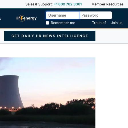
Sales & Support:
+1 800 762 3361
Member Resources
s
Remember me
Trouble?
Join us
GET DAILY IIR NEWS INTELLIGENCE