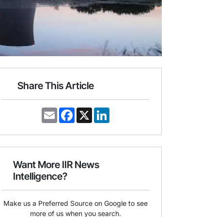
Share This Article
E
F
X
L
m
a
i
a
c
n
i
e
k
l
b
e
o
d
o
I
Want More IIR News
k
n
Intelligence?
Make us a Preferred Source on Google to see
more of us when you search.