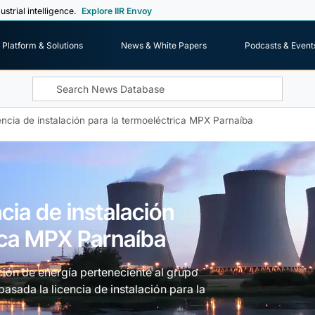
ustrial intelligence.
Explore IIR Envoy
Platform & Solutions
News & White Papers
Podcasts & Event
encia de instalación para la termoeléctrica MPX Parnaíba
cia de instalación
ica MPX Parnaíba
ción de energía perteneciente al grupo
asada la licencia de instalación para la