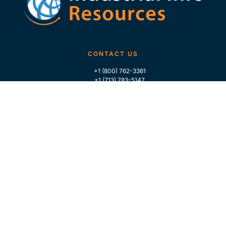
CONTACT US
+1 (800) 762-3361
+1 (713) 783-5147
+1 (713) 266-9306
FOLLOW US
QUICK LINKS
Home
Who We Are
Contact Us
For Traders