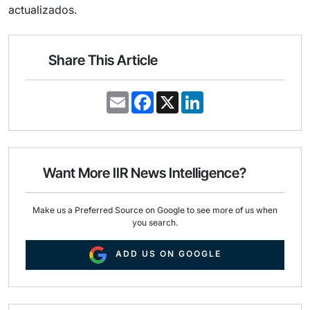
actualizados.
Share This Article
E
F
X
L
m
a
i
a
c
n
i
e
k
l
b
e
o
d
o
I
Want More IIR News Intelligence?
k
n
Make us a Preferred Source on Google to see more of us when
you search.
ADD US ON GOOGLE