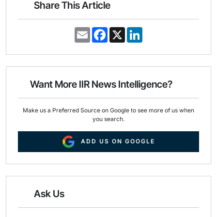
Share This Article
E
F
X
L
m
a
i
a
c
n
i
e
k
l
b
e
o
d
o
I
Want More IIR News Intelligence?
k
n
Make us a Preferred Source on Google to see more of us when
you search.
ADD US ON GOOGLE
Ask Us