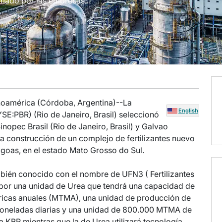
rmado por las empresas...
tinoamérica (Córdoba, Argentina)--La
English
SE:PBR) (Rio de Janeiro, Brasil) seleccionó
opec Brasil (Rio de Janeiro, Brasil) y Galvao
la construcción de un complejo de fertilizantes nuevo
agoas, en el estado Mato Grosso do Sul.
mbién conocido con el nombre de UFN3 ( Fertilizantes
por una unidad de Urea que tendrá una capacidad de
tricas anuales (MTMA), una unidad de producción de
toneladas diarias y una unidad de 800.000 MTMA de
 KBR mientras que la de Urea utilizará tecnología