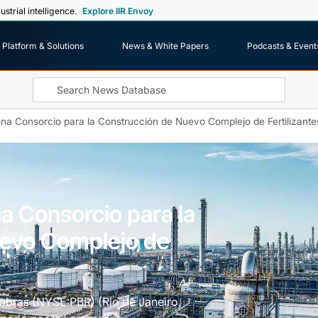
ustrial intelligence.
Explore IIR Envoy
Platform & Solutions
News & White Papers
Podcasts & Event
na Consorcio para la Construcción de Nuevo Complejo de Fertilizante
a Consorcio para la
uevo Complejo de
robras (NYSE:PBR) (Rio de Janeiro,