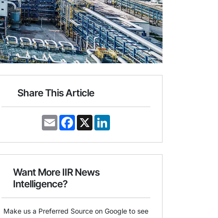
Share This Article
E
F
X
L
m
a
i
a
c
n
i
e
k
l
b
e
o
d
o
I
Want More IIR News
k
n
Intelligence?
Make us a Preferred Source on Google to see