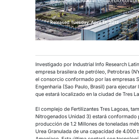
Brasil) seleccionó el consorcio confo
Released Tuesday, April 17, 2012
Investigado por Industrial Info Research La
empresa brasilera de petróleo, Petrobras (NY
el consorcio conformado por las empresas Sin
Engenharia (Sao Paulo, Brasil) para ejecutar 
que estará localizado en la ciudad de Tres L
El complejo de Fertilizantes Tres Lagoas, ta
Nitrogenados Unidad 3) estará conformado 
producción de 1.2 Millones de toneladas mé
Urea Granulada de una capacidad de 4.000 
Amoníaco. Esta última contará con tecnología