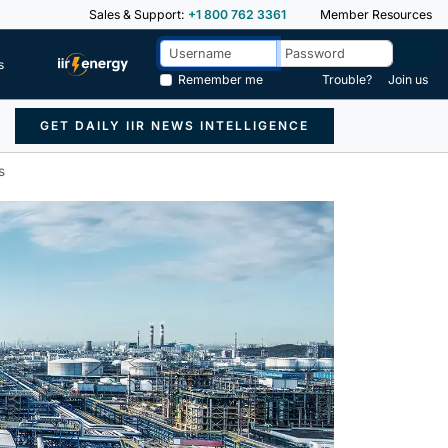
Sales & Support:
+1 800 762 3361
Member Resources
s
Remember me
Trouble?
Join us
GET DAILY IIR NEWS INTELLIGENCE
s