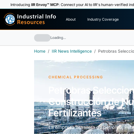
Introducing
IIR Envoy™ MCP
: Connect your AI to IIR's human-verified ind
I
n
d
u
s
t
r
i
a
l
I
n
f
o
About
Industry Coverage
R
e
s
o
u
rc
e
s
Loading…
Home
IIR News Intelligence
Petrobras Seleccio
CHEMICAL PROCESSING
Petrobras Seleccion
Construcción de N
Fertilizantes
La empresa brasilera de petróleo, Pet