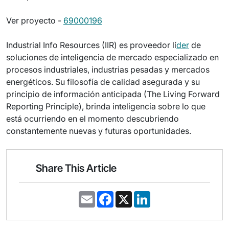
Ver proyecto -
69000196
Industrial Info Resources (IIR) es proveedor lí
der
de
soluciones de inteligencia de mercado especializado en
procesos industriales, industrias pesadas y mercados
energéticos. Su filosofía de calidad asegurada y su
principio de información anticipada (The Living Forward
Reporting Principle), brinda inteligencia sobre lo que
está ocurriendo en el momento descubriendo
constantemente nuevas y futuras oportunidades.
Share This Article
E
F
X
L
m
a
i
a
c
n
i
e
k
l
b
e