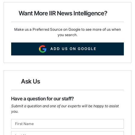
o
d
o
I
Want More IIR News Intelligence?
k
n
Make us a Preferred Source on Google to see more of us when
you search.
ADD US ON GOOGLE
Ask Us
Have a question for our staff?
Submit a question and one of our experts will be happy to assist
you.