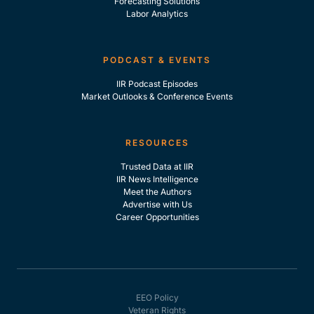
Forecasting Solutions
Labor Analytics
PODCAST & EVENTS
IIR Podcast Episodes
Market Outlooks & Conference Events
RESOURCES
Trusted Data at IIR
IIR News Intelligence
Meet the Authors
Advertise with Us
Career Opportunities
EEO Policy
Veteran Rights