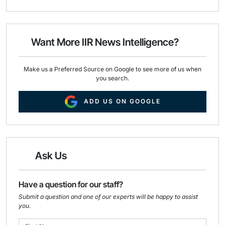
a
c
n
i
e
k
l
b
e
o
d
o
I
Want More IIR News Intelligence?
k
n
Make us a Preferred Source on Google to see more of us when
you search.
ADD US ON GOOGLE
Ask Us
Have a question for our staff?
Submit a question and one of our experts will be happy to assist
you.