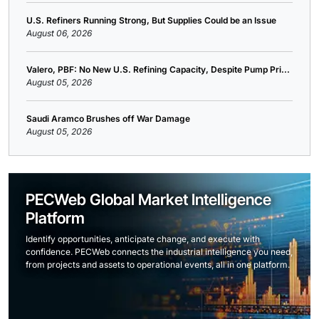
U.S. Refiners Running Strong, But Supplies Could be an Issue
August 06, 2026
Valero, PBF: No New U.S. Refining Capacity, Despite Pump Pri...
August 05, 2026
Saudi Aramco Brushes off War Damage
August 05, 2026
PECWeb Global Market Intelligence
Platform
Identify opportunities, anticipate change, and execute with
confidence. PECWeb connects the industrial intelligence you need,
from projects and assets to operational events, all in one platform.