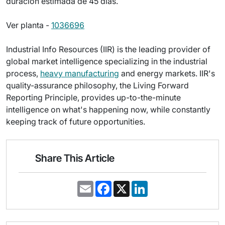
duración estimada de 45 días.
Ver planta -
1036696
Industrial Info Resources (IIR) is the leading provider of
global market intelligence specializing in the industrial
process,
heavy manufacturing
and energy markets. IIR's
quality-assurance philosophy, the Living Forward
Reporting Principle, provides up-to-the-minute
intelligence on what's happening now, while constantly
keeping track of future opportunities.
Share This Article
E
F
X
L
m
a
i
a
c
n
i
e
k
l
b
e