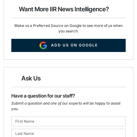
o
d
o
I
Want More IIR News Intelligence?
k
n
Make us a Preferred Source on Google to see more of us when
you search.
ADD US ON GOOGLE
Ask Us
Have a question for our staff?
Submit a question and one of our experts will be happy to assist
you.